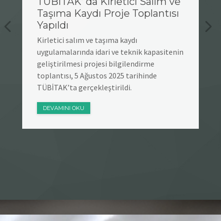
TÜBİTAK’ da Kirletici Salım ve
Taşıma Kaydı Proje Toplantısı
Yapıldı
Kirletici salım ve taşıma kaydı
uygulamalarında idari ve teknik kapasitenin
geliştirilmesi projesi bilgilendirme
toplantısı, 5 Ağustos 2025 tarihinde
TÜBİTAK’ta gerçekleştirildi.
DEVAMINI OKU