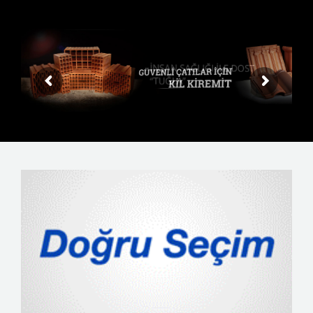
ANA SAYFA
KURUMSAL
ÜYELER
ÜRÜNLER
YAYINLAR
İLETİŞİM
VIDEO