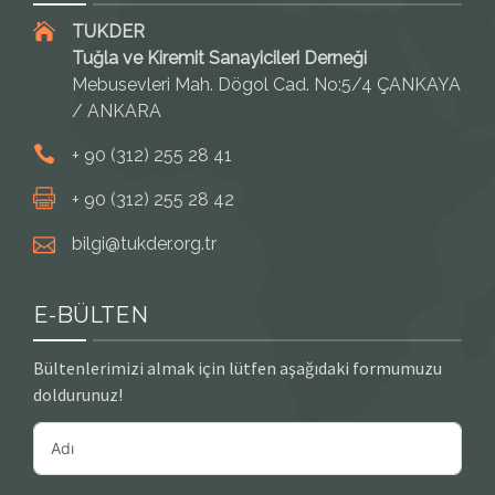
TUKDER
Tuğla ve Kiremit Sanayicileri Derneği
Mebusevleri Mah. Dögol Cad. No:5/4 ÇANKAYA
/ ANKARA
+ 90 (312) 255 28 41
+ 90 (312) 255 28 42
bilgi@tukder.org.tr
E-BÜLTEN
Bültenlerimizi almak için lütfen aşağıdaki formumuzu
doldurunuz!