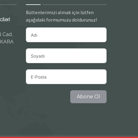
Bültenlerimizi almak için lütfen
ileri
aşağıdaki formumuzu doldurunuz!
l Cad.
NKARA
Abone Ol