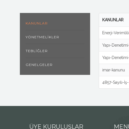
KANUNLAR
KANUNLAR
Enerji-Verimli
YÖNETMELIKLER
Yapı-Denetimi
TEBLIĞLER
Yapı-Denetimi
GENELGELER
imar-kanunu
4857-Sayılı-İ
ÜYE KURULUŞLAR
MEN