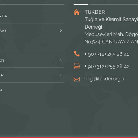
TUKDER
YFA
Tuğla ve Kiremit Sanayic
Derneği
SAL
Mebusevleri Mah. Dögo
No:5/4 ÇANKAYA / A
R
+ 90 (312) 255 28 41
ER
+ 90 (312) 255 28 42
AR
bilgi@tukder.org.tr
M