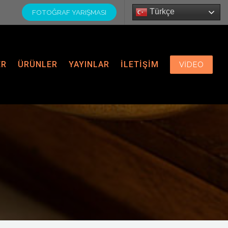
Türkçe
FOTOĞRAF YARIŞMASI
ER
ÜRÜNLER
YAYINLAR
İLETİŞİM
VIDEO