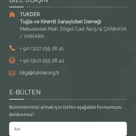
TUKDER
Tuğla ve Kiremit Sanayicileri Derneği
Mebusevleri Mah. Dögol Cad. No:5/4 ÇANKAYA
/ ANKARA
+ 90 (312) 255 28 41
+ 90 (312) 255 28 42
bilgi@tukder.org.tr
E-BÜLTEN
Bültenlerimizi almak için lütfen aşağıdaki formumuzu
doldurunuz!