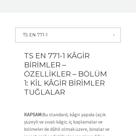
TS EN 771-1
TS EN 771-1 KÂGİR
BİRİMLER –
ÖZELLİKLER – BÖLÜM
1: KİL KÂGİR BİRİMLER
TUĞLALAR
KAPSAM:
Bu standard, kâgir yapıda (açık
yüzeyli ve sıvalı kâgir, iç kaplamalar ve
bölmeler de dâhil olmak üzere, binalar ve