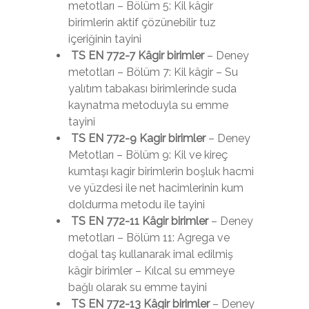
metotları – Bölüm 5: Kil kâgir
birimlerin aktif çözünebilir tuz
içeriğinin tayini
TS EN 772-7 Kâgir birimler
– Deney
metotları – Bölüm 7: Kil kâgir – Su
yalıtım tabakası birimlerinde suda
kaynatma metoduyla su emme
tayini
TS EN 772-9 Kagir birimler
– Deney
Metotları – Bölüm 9: Kil ve kireç
kumtaşı kagir birimlerin boşluk hacmi
ve yüzdesi ile net hacimlerinin kum
doldurma metodu ile tayini
TS EN 772-11 Kâgir birimler
– Deney
metotları – Bölüm 11: Agrega ve
doğal taş kullanarak imal edilmiş
kâgir birimler – Kılcal su emmeye
bağlı olarak su emme tayini
TS EN 772-13 Kâgir birimler
– Deney