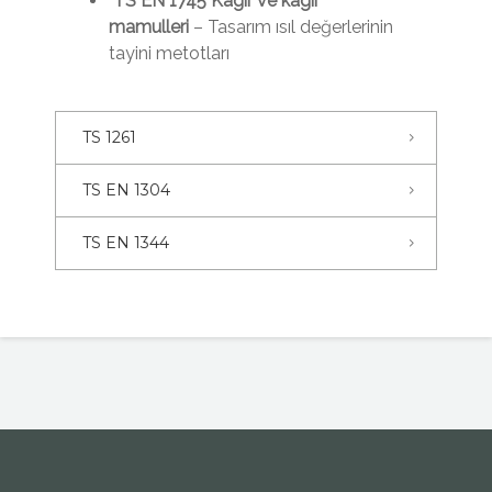
TS EN 1745 Kâgir ve kâgir
mamulleri
– Tasarım ısıl değerlerinin
tayini metotları
TS 1261
TS EN 1304
TS EN 1344