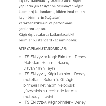
inşaat mühendisliği alanına giren diğer
yapıların yük taşıyan ve taşımayan kâgir
kısımları) kullanılacak, kilden imal edilen
kâgir birimlerin (tuğlalar)
karakteristiklerini ve performans
şartlarını kapsar.
Kâgir dış bacalarda kullanılacak kil
birimler bu standard kapsamındadır.
ATIF YAPILAN STANDARDLAR:
TS EN 772-1: Kagir Birimler
– Deney
Metotları- Bölüm 1: Basınç
Dayanımının Tayini
TS EN 772-3 Kâgir birimler
– Deney
metotları – Bölüm 3: Kil kâgir
birimlerin net hacmi ve boşluk
yüzdesinin su içerisinde tartma
metoduyla tayini
TS EN 772-5 Kâgir birimler
– Deney