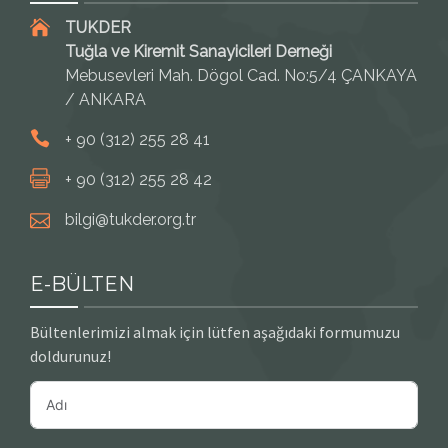
TUKDER
Tuğla ve Kiremit Sanayicileri Derneği
Mebusevleri Mah. Dögol Cad. No:5/4 ÇANKAYA
/ ANKARA
+ 90 (312) 255 28 41
+ 90 (312) 255 28 42
bilgi@tukder.org.tr
E-BÜLTEN
Bültenlerimizi almak için lütfen aşağıdaki formumuzu
doldurunuz!