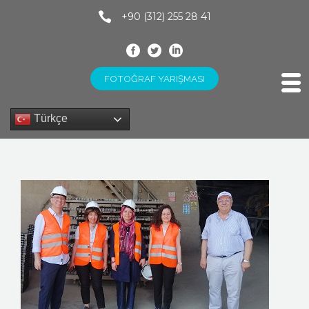
+90 (312) 255 28 41
FOTOĞRAF YARIŞMASI
Türkçe