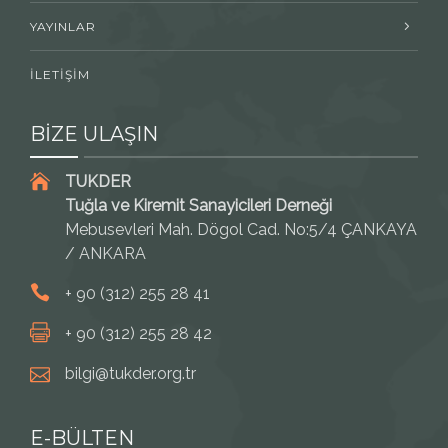
YAYINLAR
İLETİŞİM
BİZE ULAŞIN
TUKDER
Tuğla ve Kiremit Sanayicileri Derneği
Mebusevleri Mah. Dögol Cad. No:5/4 ÇANKAYA
/ ANKARA
+ 90 (312) 255 28 41
+ 90 (312) 255 28 42
bilgi@tukder.org.tr
E-BÜLTEN