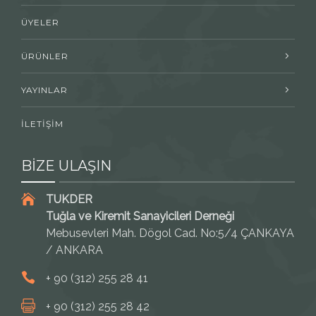
ÜYELER
ÜRÜNLER
YAYINLAR
İLETİŞİM
BİZE ULAŞIN
TUKDER
Tuğla ve Kiremit Sanayicileri Derneği
Mebusevleri Mah. Dögol Cad. No:5/4 ÇANKAYA
/ ANKARA
+ 90 (312) 255 28 41
+ 90 (312) 255 28 42