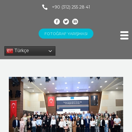
+90 (312) 255 28 41
FOTOĞRAF YARIŞMASI
Türkçe